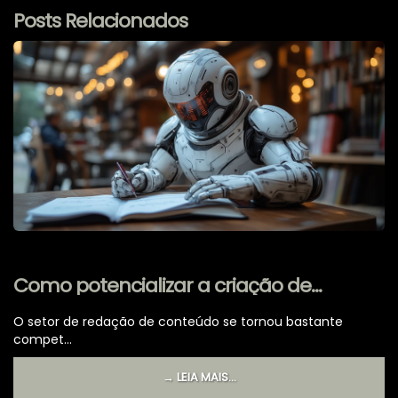
Posts Relacionados
Como potencializar a criação de
conteúdo de alto nível com IA
O setor de redação de conteúdo se tornou bastante
avançada?
compet...
→ LEIA MAIS...