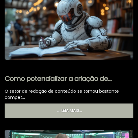
Como potencializar a criação de
conteúdo de alto nível com IA
O setor de redação de conteúdo se tornou bastante
avançada?
compet...
→ LEIA MAIS...